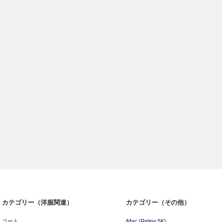
Sato Tailorでジャケットをオー
#248 Sato Tailor でパン
ダーしました その１
しました その２
カテゴリー（洋服関連）
カテゴリー（その他）
コート
iMac (Retina 5K)