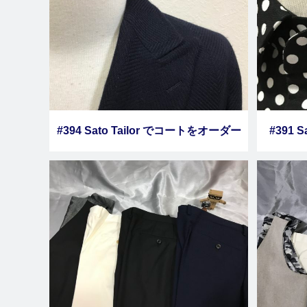
#394 Sato Tailor でコートをオーダー
#391
しました その２