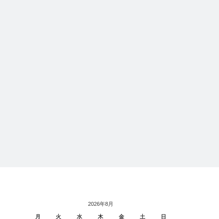
ツをオーダー
#192 Sato Tailor でパンツをオーダー
しました その１
2026年8月
月
火
水
木
金
土
日