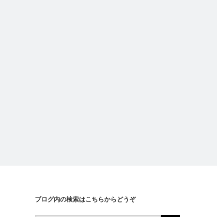
#262 Sato Tailor でジャケットをオー
#253 
ダーしました その２
ブログ内の検索はこちらからどうぞ