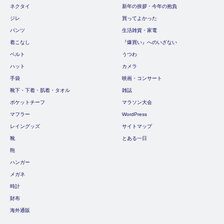
ネクタイ
新年の挨拶・今年の抱負
ジレ
買ってよかった
パンツ
生活雑貨・家電
着こなし
『爆買い』へのいざない
ベルト
うつわ
ハット
カメラ
手袋
映画・コンサート
靴下・下着・肌着・タオル
雑誌
ポケットチーフ
マラソン大会
マフラー
WordPress
レイングッズ
サイトマップ
靴
とある一日
鞄
ハンガー
メガネ
時計
財布
海外通販