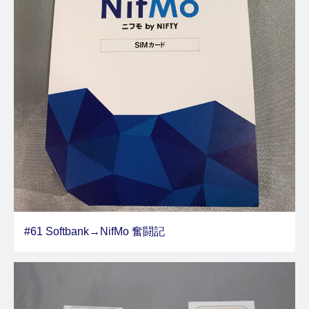
#61 Softbank→NifMo 奮闘記