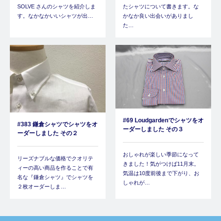
SOLVE さんのシャツを紹介しま
たシャツについて書きます。な
す。なかなかいいシャツが出…
かなか良い出会いがありまし
た…
#69 Loudgardenでシャツをオ
#383 鎌倉シャツでシャツをオ
ーダーしました その３
ーダーしました その２
おしゃれが楽しい季節になって
リーズナブルな価格でクオリテ
きました！気がつけば11月末。
ィーの高い商品を作ることで有
気温は10度前後まで下がり、お
名な『鎌倉シャツ』でシャツを
しゃれが…
２枚オーダーしま…