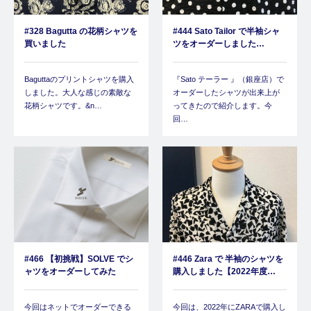
#328 Bagutta の花柄シャツを
#444 Sato Tailor で半袖シャ
買いました
ツをオーダーしました…
Baguttaのプリントシャツを購入
『Sato テーラー 』（銀座店）で
しました。大人な感じの素敵な
オーダーしたシャツが出来上が
花柄シャツです。&n…
ってきたので紹介します。今
回…
#466 【初挑戦】SOLVE でシ
#446 Zara で 半袖のシャツを
ャツをオーダーしてみた
購入しました【2022年度…
今回はネットでオーダーできる
今回は、2022年にZARAで購入し