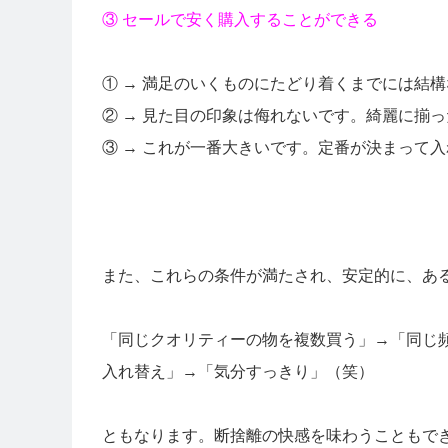
③ セールで安く購入することができる
① → 満足のいくものにたどり着くまでには結
② → 見た目の印象は侮れないです。綺麗に揃
③ → これが一番大きいです。定番が決まって
また、これらの条件が満たされ、安定的に、あ
「同じクオリティーの物を複数買う」→「同じ
入れ替え」→「気分すっきり」（笑）
ともなります。断捨離の快感を味わうこともで