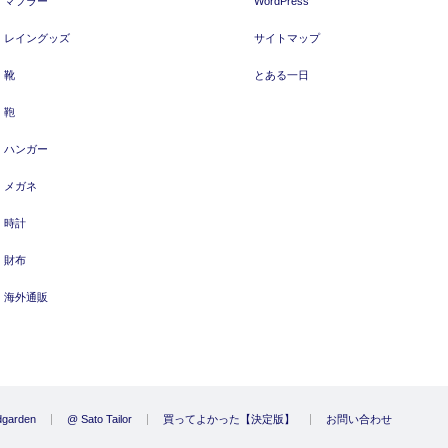
マフラー
WordPress
レイングッズ
サイトマップ
靴
とある一日
鞄
ハンガー
メガネ
時計
財布
海外通販
garden
@ Sato Tailor
買ってよかった【決定版】
お問い合わせ