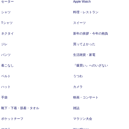
セーター
Apple Watch
シャツ
料理・レストラン
Tシャツ
スイーツ
ネクタイ
新年の挨拶・今年の抱負
ジレ
買ってよかった
パンツ
生活雑貨・家電
着こなし
『爆買い』へのいざない
ベルト
うつわ
ハット
カメラ
手袋
映画・コンサート
靴下・下着・肌着・タオル
雑誌
ポケットチーフ
マラソン大会