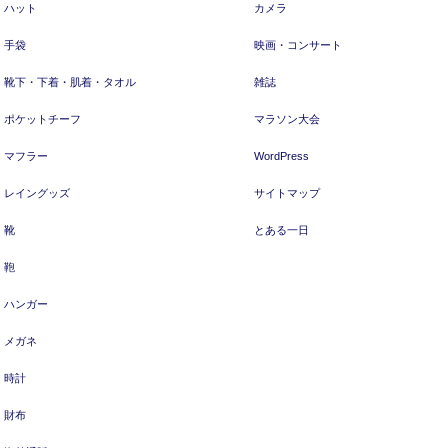
ハット
カメラ
手袋
映画・コンサート
靴下・下着・肌着・タオル
雑誌
ポケットチーフ
マラソン大会
マフラー
WordPress
レイングッズ
サイトマップ
靴
とある一日
鞄
ハンガー
メガネ
時計
財布