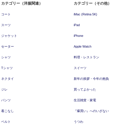
カテゴリー（洋服関連）
カテゴリー（その他）
コート
iMac (Retina 5K)
スーツ
iPad
ジャケット
iPhone
セーター
Apple Watch
シャツ
料理・レストラン
Tシャツ
スイーツ
ネクタイ
新年の挨拶・今年の抱負
ジレ
買ってよかった
パンツ
生活雑貨・家電
着こなし
『爆買い』へのいざない
ベルト
うつわ