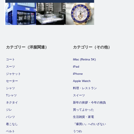
カテゴリー（洋服関連）
カテゴリー（その他）
コート
iMac (Retina 5K)
スーツ
iPad
ジャケット
iPhone
セーター
Apple Watch
シャツ
料理・レストラン
Tシャツ
スイーツ
ネクタイ
新年の挨拶・今年の抱負
ジレ
買ってよかった
パンツ
生活雑貨・家電
着こなし
『爆買い』へのいざない
ベルト
うつわ