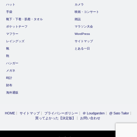
ハット
カメラ
手袋
映画・コンサート
靴下・下着・肌着・タオル
雑誌
ポケットチーフ
マラソン大会
マフラー
WordPress
レイングッズ
サイトマップ
靴
とある一日
鞄
ハンガー
メガネ
時計
財布
海外通販
HOME
サイトマップ
プライバシーポリシー
＠ Loudgarden
@ Sato Tailor
買ってよかった【決定版】
お問い合わせ