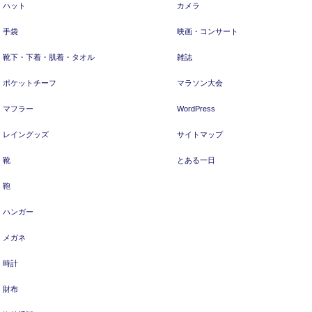
ハット
カメラ
手袋
映画・コンサート
靴下・下着・肌着・タオル
雑誌
ポケットチーフ
マラソン大会
マフラー
WordPress
レイングッズ
サイトマップ
靴
とある一日
鞄
ハンガー
メガネ
時計
財布