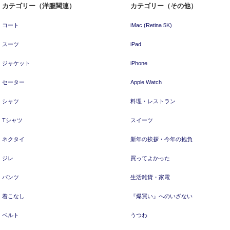
カテゴリー（洋服関連）
カテゴリー（その他）
コート
iMac (Retina 5K)
スーツ
iPad
ジャケット
iPhone
セーター
Apple Watch
シャツ
料理・レストラン
Tシャツ
スイーツ
ネクタイ
新年の挨拶・今年の抱負
ジレ
買ってよかった
パンツ
生活雑貨・家電
着こなし
『爆買い』へのいざない
ベルト
うつわ