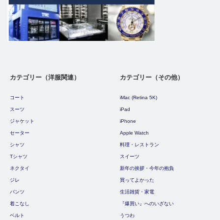
カテゴリー（洋服関連）
カテゴリー（その他）
コート
iMac (Retina 5K)
スーツ
iPad
ジャケット
iPhone
セーター
Apple Watch
シャツ
料理・レストラン
Tシャツ
スイーツ
ネクタイ
新年の挨拶・今年の抱負
ジレ
買ってよかった
パンツ
生活雑貨・家電
着こなし
『爆買い』へのいざない
ベルト
うつわ