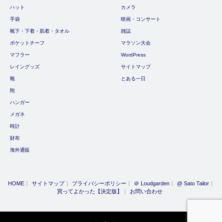
ハット
カメラ
手袋
映画・コンサート
靴下・下着・肌着・タオル
雑誌
ポケットチーフ
マラソン大会
マフラー
WordPress
レイングッズ
サイトマップ
靴
とある一日
鞄
ハンガー
メガネ
時計
財布
海外通販
HOME
サイトマップ
プライバシーポリシー
＠ Loudgarden
@ Sato Tailor
買ってよかった【決定版】
お問い合わせ