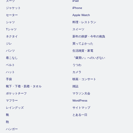
スーツ
iPad
ジャケット
iPhone
セーター
Apple Watch
シャツ
料理・レストラン
Tシャツ
スイーツ
ネクタイ
新年の挨拶・今年の抱負
ジレ
買ってよかった
パンツ
生活雑貨・家電
着こなし
『爆買い』へのいざない
ベルト
うつわ
ハット
カメラ
手袋
映画・コンサート
靴下・下着・肌着・タオル
雑誌
ポケットチーフ
マラソン大会
マフラー
WordPress
レイングッズ
サイトマップ
靴
とある一日
鞄
ハンガー