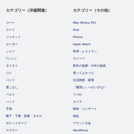
カテゴリー（洋服関連）
カテゴリー（その他）
コート
iMac (Retina 5K)
スーツ
iPad
ジャケット
iPhone
セーター
Apple Watch
シャツ
料理・レストラン
Tシャツ
スイーツ
ネクタイ
新年の挨拶・今年の抱負
ジレ
買ってよかった
パンツ
生活雑貨・家電
着こなし
『爆買い』へのいざない
ベルト
うつわ
ハット
カメラ
手袋
映画・コンサート
靴下・下着・肌着・タオル
雑誌
ポケットチーフ
マラソン大会
マフラー
WordPress