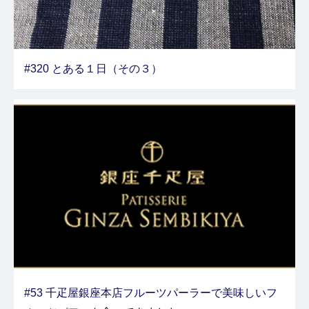
#320 とある１日（その３）
#53 千疋屋銀座本店フルーツパーラーで美味しいフ