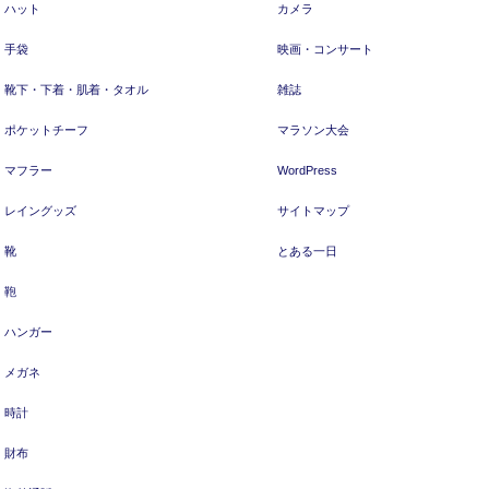
ハット
カメラ
手袋
映画・コンサート
靴下・下着・肌着・タオル
雑誌
ポケットチーフ
マラソン大会
マフラー
WordPress
レイングッズ
サイトマップ
靴
とある一日
鞄
ハンガー
メガネ
時計
財布