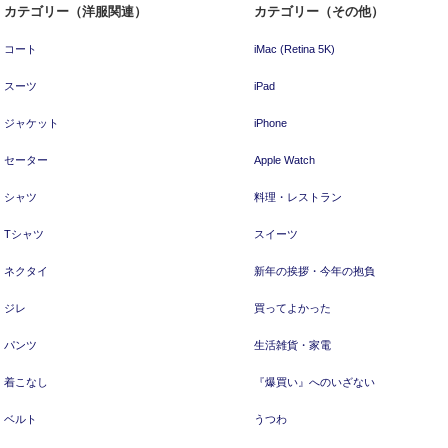
カテゴリー（洋服関連）
カテゴリー（その他）
コート
iMac (Retina 5K)
スーツ
iPad
ジャケット
iPhone
セーター
Apple Watch
シャツ
料理・レストラン
Tシャツ
スイーツ
ネクタイ
新年の挨拶・今年の抱負
ジレ
買ってよかった
パンツ
生活雑貨・家電
着こなし
『爆買い』へのいざない
ベルト
うつわ