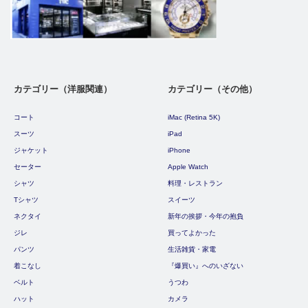
カテゴリー（洋服関連）
カテゴリー（その他）
コート
iMac (Retina 5K)
スーツ
iPad
ジャケット
iPhone
セーター
Apple Watch
シャツ
料理・レストラン
Tシャツ
スイーツ
ネクタイ
新年の挨拶・今年の抱負
ジレ
買ってよかった
パンツ
生活雑貨・家電
着こなし
『爆買い』へのいざない
ベルト
うつわ
ハット
カメラ