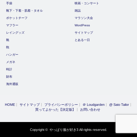
手袋
映画・コンサート
靴下・下着・肌着・タオル
雑誌
ポケットチーフ
マラソン大会
マフラー
WordPress
レイングッズ
サイトマップ
靴
とある一日
鞄
ハンガー
メガネ
時計
財布
海外通販
HOME
サイトマップ
プライバシーポリシー
＠ Loudgarden
@ Sato Tailor
買ってよかった【決定版】
お問い合わせ
Copyright ©
やっぱり服が好き3
All rights reserved.