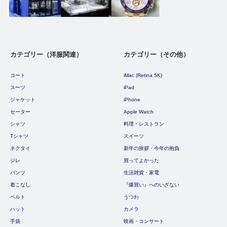
カテゴリー（洋服関連）
カテゴリー（その他）
コート
iMac (Retina 5K)
スーツ
iPad
ジャケット
iPhone
セーター
Apple Watch
シャツ
料理・レストラン
Tシャツ
スイーツ
ネクタイ
新年の挨拶・今年の抱負
ジレ
買ってよかった
パンツ
生活雑貨・家電
着こなし
『爆買い』へのいざない
ベルト
うつわ
ハット
カメラ
手袋
映画・コンサート